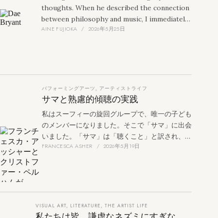
thoughts. When he described the connection
between philosophy and music, I immediately
AINE FUJIOKA
2026年5月25日
related to his lived experience. He is
someone who is creating his own way of
living.
パフォーミングアーツ
,
アーティストライフ
サマと熟慮的傾聴の実践
私はスーフィーの旋回グループで、唯一の子ども
のメンバーになりました。そこで「サマ」に出会
いました。「サマ」は「聴くこと」と訳され、私
FRANCESCA ASHER
2026年5月19日
の経験では、より深いつながりを得るために注意
を向け直すことを含みます。
VISUAL ART
,
LITERATURE
,
THE ARTIST LIFE
私たちは皆、謙虚なネズミにすぎな