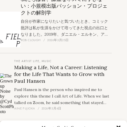
い：小規模出版パッション・プロジェ
クトの解剖学
自分が作家になりたいと気づいたとき、コミック
批評は私が生涯をかけて培ってきた視点の出口と
なりました。2019年、ダニエル・エルキン、アレ
ROB CLOUGH
2026年3月25日
ックス・ホフマン、ライアン・キャリー、そして
私の4人でフィールドマウス・プレス
（Fieldmouse Press）を設立しました。
THE ARTIST LIFE
,
MUSIC
Making a Life, Not a Career: Listening
for the Life That Wants to Grow with
Paul Hansen
Paul Hansen is the person who inspired me to
explore this theme I call Art of Life. When we last
talked on Zoom, he said something that stayed
AINE FUJIOKA
2026年3月4日
with me: artists have to find their own way to live
because no two lives unfold the same way. In this
interview, Paul repeated that the essence of life is