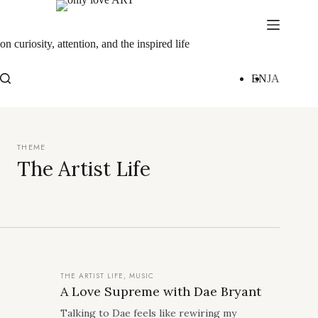
Skip
to
content
on curiosity, attention, and the inspired life
EN
JA
The Artist Life
THE ARTIST LIFE
,
MUSIC
A Love Supreme with Dae Bryant
Talking to Dae feels like rewiring my