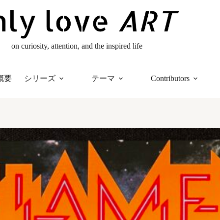
on curiosity, attention, and the inspired life
概要
シリーズ
テーマ
Contributors