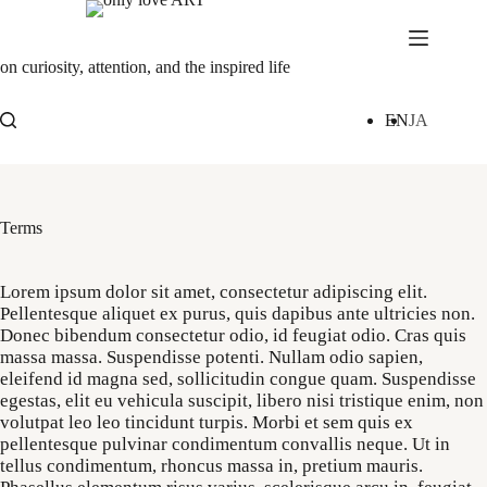
Skip
to
content
on curiosity, attention, and the inspired life
EN
JA
Terms
Lorem ipsum dolor sit amet, consectetur adipiscing elit.
Pellentesque aliquet ex purus, quis dapibus ante ultricies non.
Donec bibendum consectetur odio, id feugiat odio. Cras quis
massa massa. Suspendisse potenti. Nullam odio sapien,
eleifend id magna sed, sollicitudin congue quam. Suspendisse
egestas, elit eu vehicula suscipit, libero nisi tristique enim, non
volutpat leo leo tincidunt turpis. Morbi et sem quis ex
pellentesque pulvinar condimentum convallis neque. Ut in
tellus condimentum, rhoncus massa in, pretium mauris.