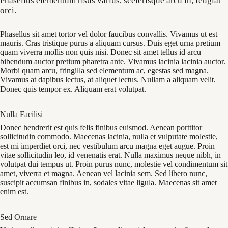
Phasellus elementum risus varius, scelerisque arcu in, feugiat
orci.
Phasellus sit amet tortor vel dolor faucibus convallis. Vivamus ut est
mauris. Cras tristique purus a aliquam cursus. Duis eget urna pretium
quam viverra mollis non quis nisi. Donec sit amet tellus id arcu
bibendum auctor pretium pharetra ante. Vivamus lacinia lacinia auctor.
Morbi quam arcu, fringilla sed elementum ac, egestas sed magna.
Vivamus at dapibus lectus, at aliquet lectus. Nullam a aliquam velit.
Donec quis tempor ex. Aliquam erat volutpat.
Nulla Facilisi
Donec hendrerit est quis felis finibus euismod. Aenean porttitor
sollicitudin commodo. Maecenas lacinia, nulla et vulputate molestie,
est mi imperdiet orci, nec vestibulum arcu magna eget augue. Proin
vitae sollicitudin leo, id venenatis erat. Nulla maximus neque nibh, in
volutpat dui tempus ut. Proin purus nunc, molestie vel condimentum sit
amet, viverra et magna. Aenean vel lacinia sem. Sed libero nunc,
suscipit accumsan finibus in, sodales vitae ligula. Maecenas sit amet
enim est.
Sed Ornare